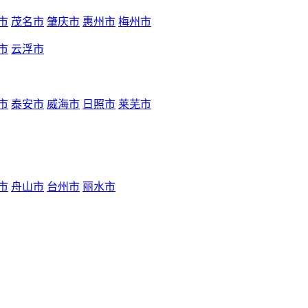
市
茂名市
肇庆市
惠州市
梅州市
市
云浮市
市
泰安市
威海市
日照市
莱芜市
市
舟山市
台州市
丽水市