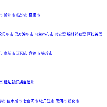
市
忻州市
临汾市
吕梁市
伦贝尔市
巴彦淖尔市
乌兰察布市
兴安盟
锡林郭勒盟
阿拉善盟
市
阜新市
辽阳市
盘锦市
铁岭市
市
延边朝鲜族自治州
春市
佳木斯市
七台河市
牡丹江市
黑河市
绥化市