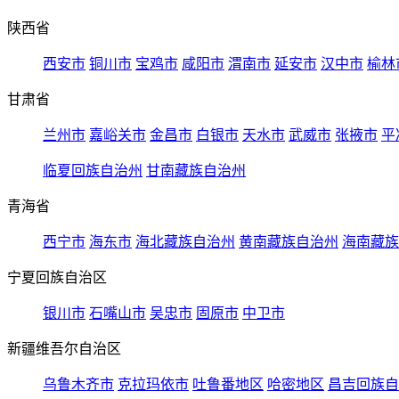
陕西省
西安市
铜川市
宝鸡市
咸阳市
渭南市
延安市
汉中市
榆林
甘肃省
兰州市
嘉峪关市
金昌市
白银市
天水市
武威市
张掖市
平
临夏回族自治州
甘南藏族自治州
青海省
西宁市
海东市
海北藏族自治州
黄南藏族自治州
海南藏族
宁夏回族自治区
银川市
石嘴山市
吴忠市
固原市
中卫市
新疆维吾尔自治区
乌鲁木齐市
克拉玛依市
吐鲁番地区
哈密地区
昌吉回族自