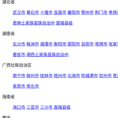
湖北省
武汉市
黄石市
十堰市
宜昌市
襄阳市
鄂州市
荆门市
孝感
恩施土家族苗族自治州
直辖县级
湖南省
长沙市
株洲市
湘潭市
衡阳市
邵阳市
岳阳市
常德市
张家
娄底市
湘西土家族苗族自治州
广西壮族自治区
南宁市
柳州市
桂林市
梧州市
北海市
防城港市
钦州市
贵
来宾市
崇左市
海南省
海口市
三亚市
三沙市
直辖县级
重庆