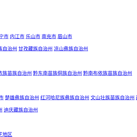
宁市
内江市
乐山市
南充市
眉山市
族自治州
甘孜藏族自治州
凉山彝族自治州
依族苗族自治州
黔东南苗族侗族自治州
黔南布依族苗族自治州
市
楚雄彝族自治州
红河哈尼族彝族自治州
文山壮族苗族自治州
州
迪庆藏族自治州
芝地区