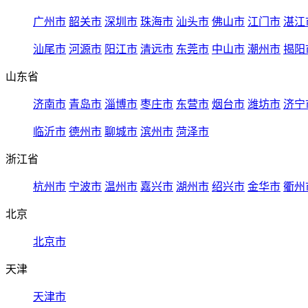
广州市
韶关市
深圳市
珠海市
汕头市
佛山市
江门市
湛江
汕尾市
河源市
阳江市
清远市
东莞市
中山市
潮州市
揭阳
山东省
济南市
青岛市
淄博市
枣庄市
东营市
烟台市
潍坊市
济宁
临沂市
德州市
聊城市
滨州市
菏泽市
浙江省
杭州市
宁波市
温州市
嘉兴市
湖州市
绍兴市
金华市
衢州
北京
北京市
天津
天津市