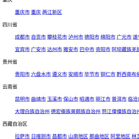
重庆市
重庆
两江新区
四川省
成都市
自贡市
攀枝花市
泸州市
德阳市
绵阳市
广元市
遂
宜宾市
广安市
达州市
雅安市
巴中市
资阳市
阿坝藏族羌
贵州省
贵阳市
六盘水市
遵义市
安顺市
毕节市
铜仁市
黔西南布
云南省
昆明市
曲靖市
玉溪市
保山市
昭通市
丽江市
普洱市
临沧
大理白族自治州
德宏傣族景颇族自治州
怒江傈僳族自治
西藏自治区
拉萨市
日喀则市
昌都市
山南地区
那曲地区
阿里地区
林