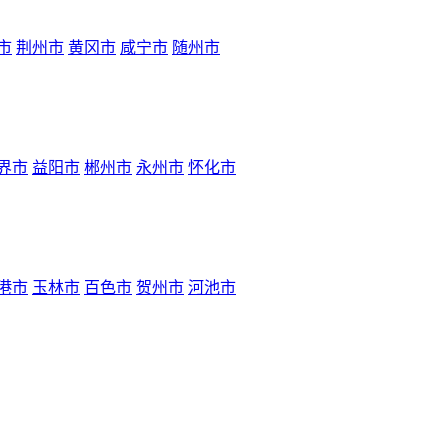
市
荆州市
黄冈市
咸宁市
随州市
界市
益阳市
郴州市
永州市
怀化市
港市
玉林市
百色市
贺州市
河池市