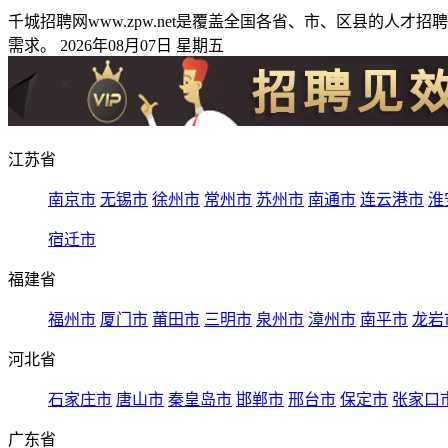
千城招聘网www.zpw.net是覆盖全国各省、市、区县的
需求。 2026年08月07日 星期五
江苏省
南京市
无锡市
徐州市
常州市
苏州市
南通市
连云港市
淮
宿迁市
福建省
福州市
厦门市
莆田市
三明市
泉州市
漳州市
南平市
龙岩
河北省
石家庄市
唐山市
秦皇岛市
邯郸市
邢台市
保定市
张家口
广东省