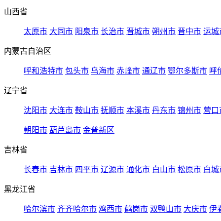
山西省
太原市
大同市
阳泉市
长治市
晋城市
朔州市
晋中市
运城
内蒙古自治区
呼和浩特市
包头市
乌海市
赤峰市
通辽市
鄂尔多斯市
呼
辽宁省
沈阳市
大连市
鞍山市
抚顺市
本溪市
丹东市
锦州市
营口
朝阳市
葫芦岛市
金普新区
吉林省
长春市
吉林市
四平市
辽源市
通化市
白山市
松原市
白城
黑龙江省
哈尔滨市
齐齐哈尔市
鸡西市
鹤岗市
双鸭山市
大庆市
伊