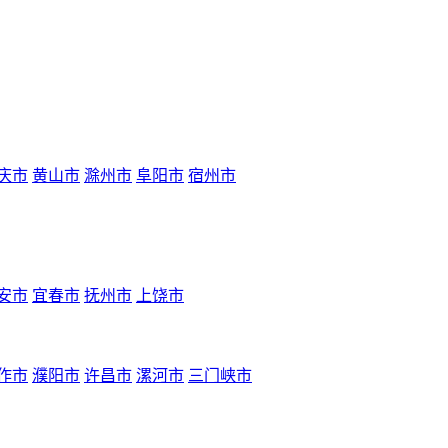
庆市
黄山市
滁州市
阜阳市
宿州市
安市
宜春市
抚州市
上饶市
作市
濮阳市
许昌市
漯河市
三门峡市