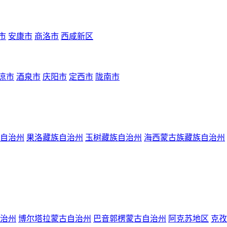
市
安康市
商洛市
西咸新区
凉市
酒泉市
庆阳市
定西市
陇南市
自治州
果洛藏族自治州
玉树藏族自治州
海西蒙古族藏族自治州
治州
博尔塔拉蒙古自治州
巴音郭楞蒙古自治州
阿克苏地区
克孜