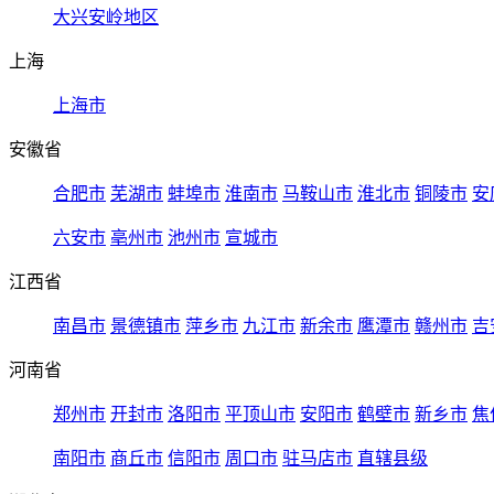
大兴安岭地区
上海
上海市
安徽省
合肥市
芜湖市
蚌埠市
淮南市
马鞍山市
淮北市
铜陵市
安
六安市
亳州市
池州市
宣城市
江西省
南昌市
景德镇市
萍乡市
九江市
新余市
鹰潭市
赣州市
吉
河南省
郑州市
开封市
洛阳市
平顶山市
安阳市
鹤壁市
新乡市
焦
南阳市
商丘市
信阳市
周口市
驻马店市
直辖县级